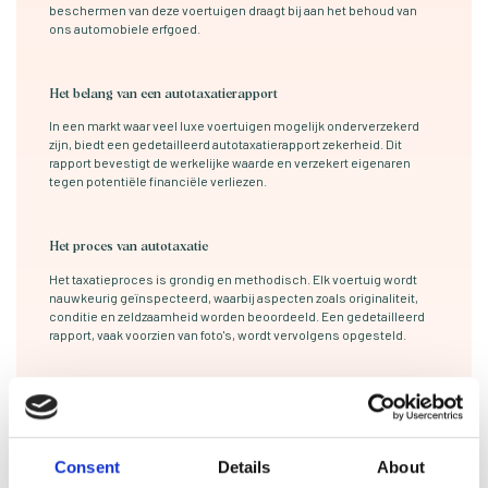
beschermen van deze voertuigen draagt bij aan het behoud van
ons automobiele erfgoed.
Het belang van een autotaxatierapport
In een markt waar veel luxe voertuigen mogelijk onderverzekerd
zijn, biedt een gedetailleerd autotaxatierapport zekerheid. Dit
rapport bevestigt de werkelijke waarde en verzekert eigenaren
tegen potentiële financiële verliezen.
Het proces van autotaxatie
Het taxatieproces is grondig en methodisch. Elk voertuig wordt
nauwkeurig geïnspecteerd, waarbij aspecten zoals originaliteit,
conditie en zeldzaamheid worden beoordeeld. Een gedetailleerd
rapport, vaak voorzien van foto's, wordt vervolgens opgesteld.
Verzekeringsdekking
Een autotaxatierapport is cruciaal voor allrisk autoverzekeringen.
Het verzekert eigenaren dat, in geval van schade of diefstal, de
Consent
Details
About
getaxeerde waarde wordt uitgekeerd, waardoor financiële
tegenvallers worden geminimaliseerd.