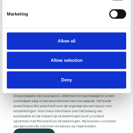
conditie van het voertuig aan, wat cruciaal is bij het bepalen van de
marktwaarde.
Marketing
Vergelijking met “normale” auto’s
Terwijl de taxatie van reguliere voertuigen voornamelijk gericht is
op hun functionele waarde, gaat de taxatie van luxe auto's,
Allow all
oldtimers en sportwagens veel verder. Deze voertuigen hebben
vaak een unieke geschiedenis, zeldzaamheid en vakmanschap die
hun waarde beïnvloeden. Factoren zoals originaliteit, historische
significantie en zelfs de verhalen die aan een voertuig zijn
Allow selection
verbonden, spelen een cruciale rol in hun taxatie, wat het een veel
complexer en genuanceerder proces maakt.
Deny
Meer weten over autotaxatie?
De autotaxatie van luxe auto's, oldtimers en sportwagens is een
onmisbare stap in het beschermen van hun waarde. Het biedt
zowel financiële zekerheid voor de eigenaar als een basis voor
verzekeringen. Voor meer informatie over het belang van
autotaxatie en de impact op verzekeringen kunt u contact
opnemen met Munsterhuis Verzekeringen. Wij kunnen u voorzien
van aanvullende inzichten en advies op maat bieden.