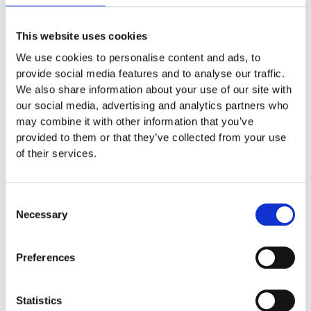
This website uses cookies
Frequentie van Taxatie
We use cookies to personalise content and ads, to
De waarde van luxe auto's en oldtimers is niet statisch; ze kan
provide social media features and to analyse our traffic.
fluctueren op basis van markttrends, zeldzaamheid en wereldwijde
vraag. Daarom is het essentieel om deze voertuigen regelmatig
We also share information about your use of our site with
opnieuw te laten taxeren. Periodieke taxaties zorgen ervoor dat
our social media, advertising and analytics partners who
eigenaren en verzekeraars altijd op de hoogte zijn van de actuele
may combine it with other information that you’ve
waarde van het voertuig, wat van groot belang is voor verzekeringen
en bij eventuele verkoop.
provided to them or that they’ve collected from your use
of their services.
Persoonlijke benadering in autotaxatie
Autotaxatie gaat verder dan alleen technische beoordeling. Directe
Consent
communicatie en taxaties op locatie bieden een persoonlijke
Necessary
Selection
touch, wat resulteert in een meer afgestemde en klantgerichte
service.
Preferences
Kwaliteitsklassen
Voertuigen worden vaak gecategoriseerd op basis van hun staat,
Statistics
van 'Uitmuntend' tot 'Slecht'. Deze classificaties geven duidelijk de