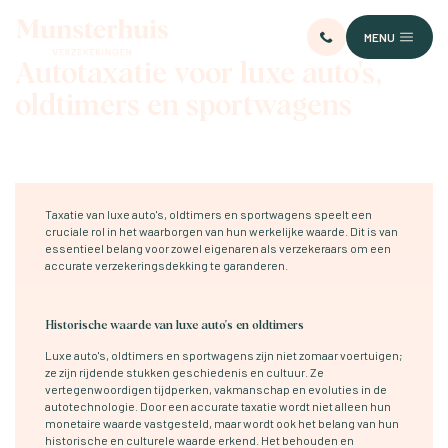
MENU
Autotaxatie voor luxe auto's,
oldtimers en sportwagens
Taxatie van luxe auto's, oldtimers en sportwagens speelt een
cruciale rol in het waarborgen van hun werkelijke waarde. Dit is van
essentieel belang voor zowel eigenaren als verzekeraars om een
accurate verzekeringsdekking te garanderen.
Historische waarde van luxe auto's en oldtimers
Luxe auto's, oldtimers en sportwagens zijn niet zomaar voertuigen;
ze zijn rijdende stukken geschiedenis en cultuur. Ze
vertegenwoordigen tijdperken, vakmanschap en evoluties in de
autotechnologie. Door een accurate taxatie wordt niet alleen hun
monetaire waarde vastgesteld, maar wordt ook het belang van hun
historische en culturele waarde erkend. Het behouden en