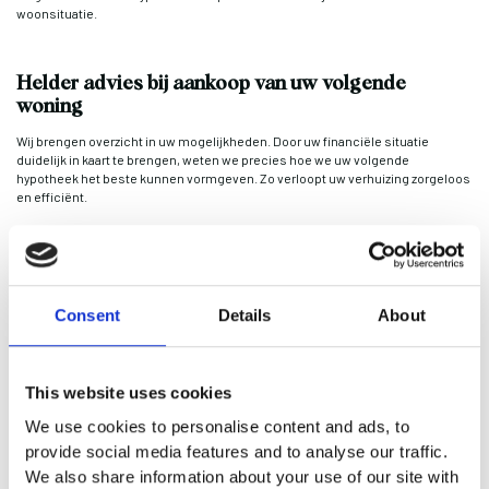
woonsituatie.
Helder advies bij aankoop van uw volgende
woning
Wij brengen overzicht in uw mogelijkheden. Door uw financiële situatie
duidelijk in kaart te brengen, weten we precies hoe we uw volgende
hypotheek het beste kunnen vormgeven. Zo verloopt uw verhuizing zorgeloos
en efficiënt.
Consent
Details
About
Uw volgende woning in 5 heldere stappen
This website uses cookies
Wij maken het regelen van uw hypotheek helder en begrijpelijk. We nemen de
tijd om uw financiële situatie en wensen zorgvuldig in kaart te brengen, zodat u
We use cookies to personalise content and ads, to
precies weet waar u aan toe bent. Zo kunt u met een gerust hart uw eerste
provide social media features and to analyse our traffic.
woning kopen.
We also share information about your use of our site with
Vrijblijvend adviesgesprek: we bespreken uw situatie, wensen en